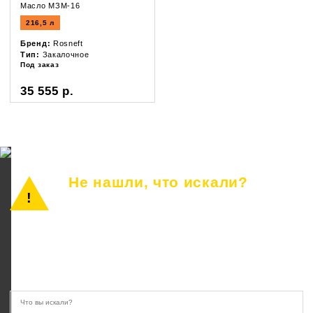
Масло МЗМ-16
216,5 л
Бренд:
Rosneft
Тип:
Закалочное
Под заказ
35 555 р.
Не нашли, что искали?
Просто позвоните или оставьте заявку.
Наш консультант ответит на все вопросы.
8 (846) 233-41-55
10.00 — 22.00