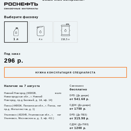
Выберите фасовку
1 л
4 л
216,5 л
Под заказ
296 р.
НУЖНА КОНСУЛЬТАЦИЯ СПЕЦИАЛИСТА
Наличие на 7 августа
Самовывоз
бесплатно
Нижний Новгород (603028,
мало
DPD (До двери)
Нижегородская обл., г. Нижний
от 541.68 р.
Новгород, пр-д Базовый, д. 1А, оф. 14)
СДЭК (До двери)
Пенза (440034, Пензенская обл., г. Пенза,
нет
от 1750 р.
пр-д. Металлистов, д. 1)
Ульяновск (432045, Ульяновская обл., г.
нет
DPD (До ПВЗ)
Ульяновск, Московское ш, д. 3, оф. 411 )
от 315.98 р.
СДЭК (До ПВЗ)
от 1200 р.