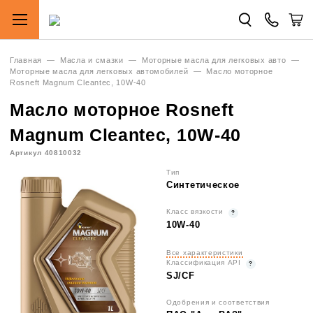
Главная
—
Масла и смазки
—
Моторные масла для легковых авто
—
Моторные масла для легковых автомобилей
—
Масло моторное
Rosneft Magnum Cleantec, 10W-40
Масло моторное Rosneft
Magnum Cleantec, 10W-40
Артикул 40810032
Тип
Синтетическое
Класс вязкости
10W-40
Все характеристики
Классификация API
SJ/CF
Одобрения и соответствия