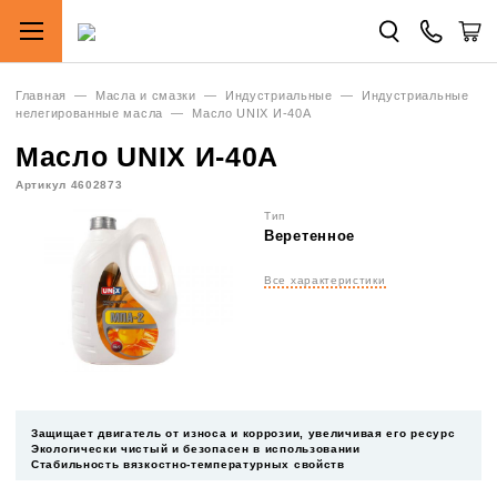
Главная
—
Масла и смазки
—
Индустриальные
—
Индустриальные
нелегированные масла
—
Масло UNIX И-40А
Масло UNIX И-40А
Артикул 4602873
Тип
Веретенное
Все характеристики
Защищает двигатель от износа и коррозии, увеличивая его ресурс
Экологически чистый и безопасен в использовании
Стабильность вязкостно-температурных свойств