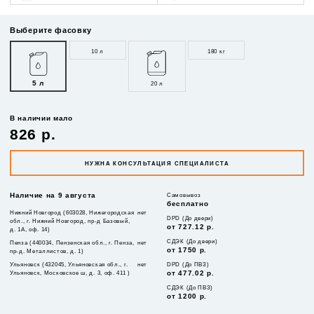
Выберите фасовку
10 л
180 кг
5 л
20 л
В наличии мало
826 р.
НУЖНА КОНСУЛЬТАЦИЯ СПЕЦИАЛИСТА
Наличие на 9 августа
Самовывоз
бесплатно
Нижний Новгород (603028, Нижегородская
нет
DPD (До двери)
обл., г. Нижний Новгород, пр-д Базовый,
от 727.12 р.
д. 1А, оф. 14)
СДЭК (До двери)
Пенза (440034, Пензенская обл., г. Пенза,
нет
от 1750 р.
пр-д. Металлистов, д. 1)
Ульяновск (432045, Ульяновская обл., г.
нет
DPD (До ПВЗ)
Ульяновск, Московское ш, д. 3, оф. 411 )
от 477.02 р.
СДЭК (До ПВЗ)
от 1200 р.