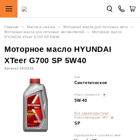
Главная
—
Масла и смазки
—
Моторные масла для легковых авто
—
Моторные масла для легковых автомобилей
—
Моторное масло
HYUNDAI XTeer G700 SP 5W40
Моторное масло HYUNDAI
XTeer G700 SP 5W40
Артикул 1011136
Тип
Синтетическое
Класс вязкости
5W-40
Все характеристики
Классификация API
SP
Одобрения и соответствия