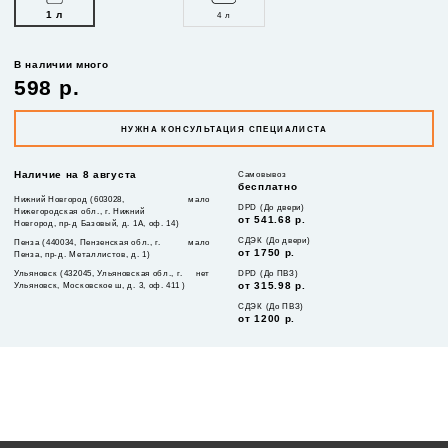
1 л
4 л
В наличии много
598 р.
НУЖНА КОНСУЛЬТАЦИЯ СПЕЦИАЛИСТА
Наличие на 8 августа
Самовывоз
бесплатно
Нижний Новгород (603028,
мало
DPD (До двери)
Нижегородская обл., г. Нижний
от 541.68 р.
Новгород, пр-д Базовый, д. 1А, оф. 14)
СДЭК (До двери)
Пенза (440034, Пензенская обл., г.
мало
от 1750 р.
Пенза, пр-д. Металлистов, д. 1)
Ульяновск (432045, Ульяновская обл., г.
нет
DPD (До ПВЗ)
Ульяновск, Московское ш, д. 3, оф. 411 )
от 315.98 р.
СДЭК (До ПВЗ)
от 1200 р.