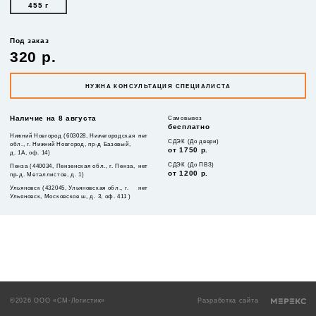
455 г
Под заказ
320 р.
НУЖНА КОНСУЛЬТАЦИЯ СПЕЦИАЛИСТА
Наличие на 8 августа
Самовывоз
бесплатно
Нижний Новгород (603028, Нижегородская
нет
СДЭК (До двери)
обл., г. Нижний Новгород, пр-д Базовый,
от 1750 р.
д. 1А, оф. 14)
СДЭК (До ПВЗ)
Пенза (440034, Пензенская обл., г. Пенза,
нет
от 1200 р.
пр-д. Металлистов, д. 1)
Ульяновск (432045, Ульяновская обл., г.
нет
Ульяновск, Московское ш, д. 3, оф. 411 )
©2026 ООО «СМ-Логистик»
Разработка сайта